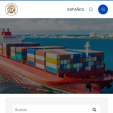
ESPAÑOL

