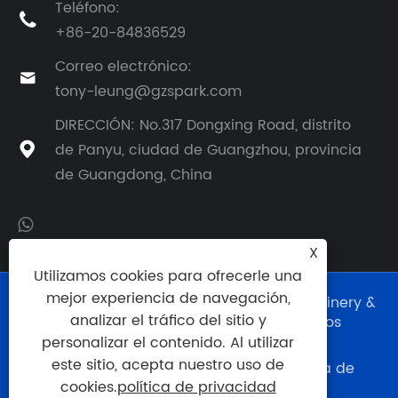
Teléfono:

+86-20-84836529
Correo electrónico:

tony-leung@gzspark.com
DIRECCIÓN: No.317 Dongxing Road, distrito
de Panyu, ciudad de Guangzhou, provincia

de Guangdong, China
X
Utilizamos cookies para ofrecerle una
mejor experiencia de navegación,
Copyright © 2024 Guangzhou Eurkay Machinery &
analizar el tráfico del sitio y
Technology Co., Ltd. Todos los derechos
reservados.
personalizar el contenido. Al utilizar
este sitio, acepta nuestro uso de
Links
|
Sitemap
|
RSS
|
XML
|
política de
cookies.
política de privacidad
privacidad
|