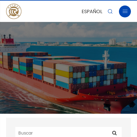
ESPAÑOL

